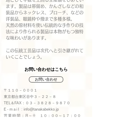
ます。​製品は帯留め、かんざしなどの和
装品からネックレス、ブローチ、などの
洋装品、眼鏡枠や撥まで多種多様。
天然の原材料を使い伝統的な手作りの技
法により作られる製品は本物がもつ独特
な味わいがあります。
​この伝統工芸品は次代へと引き継がれて
いくことでしょう。
お問い合わせはこちら
お問い合わせ
〒１１０－０００１
東京都台東区谷中３－２２－８
​TEL＆FAX：０３－３８２８－９８７０
E-mail
:
info@tanakabekko.jp
営業時間
：​月～土 １０：００～１７：００
定休日
：日・祝日